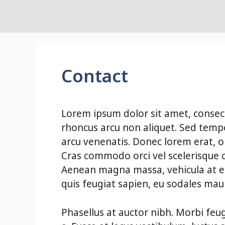
Skip
to
content
Contact
Lorem ipsum dolor sit amet, consect
rhoncus arcu non aliquet. Sed tempo
arcu venenatis. Donec lorem erat, o
Cras commodo orci vel scelerisque co
Aenean magna massa, vehicula at eff
quis feugiat sapien, eu sodales maur
Phasellus at auctor nibh. Morbi feu