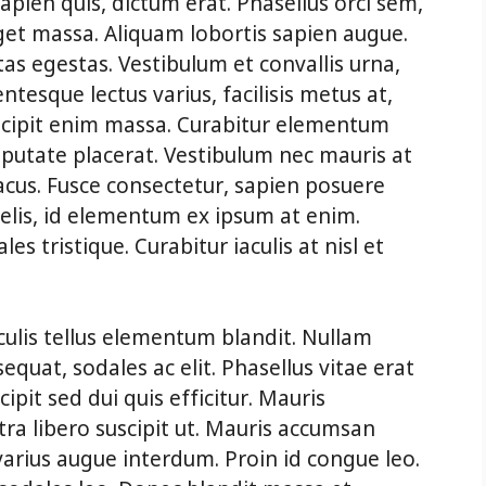
sapien quis, dictum erat. Phasellus orci sem,
get massa. Aliquam lobortis sapien augue.
tas egestas. Vestibulum et convallis urna,
esque lectus varius, facilisis metus at,
cipit enim massa. Curabitur elementum
putate placerat. Vestibulum nec mauris at
 lacus. Fusce consectetur, sapien posuere
felis, id elementum ex ipsum at enim.
es tristique. Curabitur iaculis at nisl et
ulis tellus elementum blandit. Nullam
quat, sodales ac elit. Phasellus vitae erat
ipit sed dui quis efficitur. Mauris
tra libero suscipit ut. Mauris accumsan
arius augue interdum. Proin id congue leo.