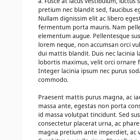
a. Fusce at lacus vestibulum, luctus 
pretium nec blandit sed, faucibus e
Nullam dignissim elit ac libero eges
fermentum porta mauris. Nam pellent
elementum augue. Pellentesque sus
lorem neque, non accumsan orci vul
dui mattis blandit. Duis nec lacinia
lobortis maximus, velit orci ornare 
Integer lacinia ipsum nec purus sodal
commodo.
Praesent mattis purus magna, ac iac
massa ante, egestas non porta conse
id massa volutpat tincidunt. Sed susc
consectetur placerat urna, ac phare
magna pretium ante imperdiet, ac v